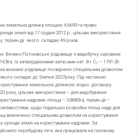
а земельна ділянка площею 4,6699 га право
енди землі від 17 грудня 2012 р., цільове використання
 термін дії якого складає 49 років.
нні Велико-Потоківське родовище з видобутку сировини
4,8га. Із затвердженими запасами кат. В+ С
– 1791 (В-
1
 на вказане родовище посвідчено спеціальним дозволом
 якого складає до 5липня 2027року. Під частиною
ористування земельною ділянкою згідно договору
20 року, цільове використання – для видобування
ористування надрами, площа – 0,8683га, термін дії –
можливостями, щодо подальшої розробки площі надр для
лощі визначеної спеціальним дозволом на користування
ру оренди землі на користування надрами. За
ійснило перебудову печі, яка працювала на газовому