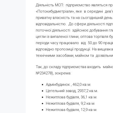
Діяльність МСП: підприємство являться 
«Потокибудметріали», яке в середині дев’
приватну власність та на сьогоднішній де
відповідальністю. До сфери діяльності під
поточної діяльності здійснює добування гл
цегли із випаленої глини, оптова торгівля б
періоди часу працювало від 50 до 90 працівн
відповідно пропозиції продукції. На вищевк
технічними засобами, майном та дозвільни
Так, до складу підприємства входить майн
№234278), зокрема:
Адмінбудинок , 462,0 кв.м.
Цегельний завод, 2937,2 кв.м.
Нежитлова будівля, 36,1 кв.м.
Нежитлова будівля, 9,2 кв.м.
Нежитлова будівля, 12,9 кв.м.