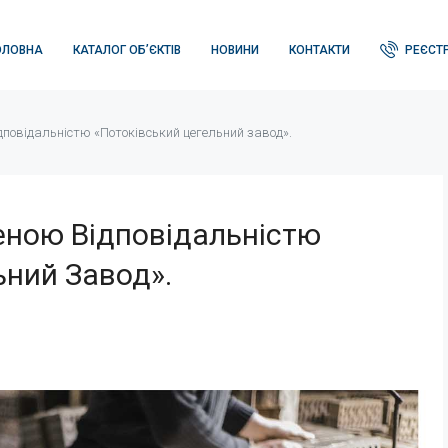
ОЛОВНА
КАТАЛОГ ОБ’ЄКТІВ
НОВИНИ
КОНТАКТИ
РЕЄСТР
повідальністю «Потоківський цегельний завод».
ною Відповідальністю
ьний Завод».