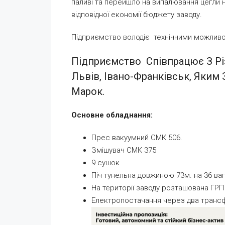
паливі та перейшло на випалювання цегли н
відповідної економії бюджету заводу.
Підприємство володіє технічними можливо
Підприємство Співпрацює З Р
Львів, Івано-Франківськ, Яким
Марок.
Основне обладнання:
Прес вакуумний СМК 506.
Змішувач СМК 375
9 сушок
Піч тунельна довжиною 73м. на 36 ва
На території заводу розташована ГРП
Електропостачання через два трансф