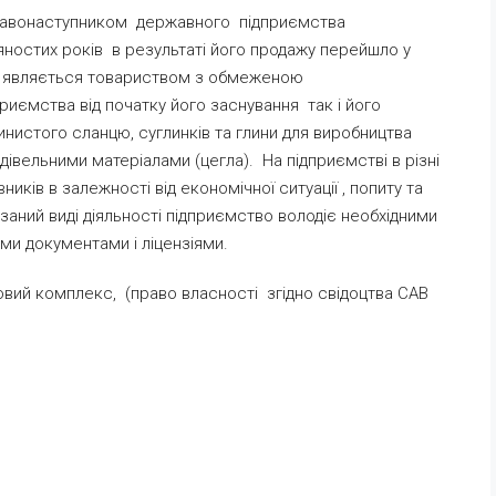
правонаступником державного підприємства
яностих років в результаті його продажу перейшло у
нь являється товариством з обмеженою
приємства від початку його заснування так і його
инистого сланцю, суглинків та глини для виробництва
удівельними матеріалами (цегла). На підприємстві в різні
иків в залежності від економічної ситуації , попиту та
азаний виді діяльності підприємство володіє необхідними
ми документами і ліцензіями.
овий комплекс, (право власності згідно свідоцтва САВ