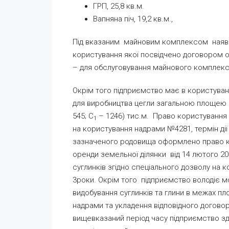
ГРП, 25,8 кв.м.
Вапняна піч, 19,2 кв.м.,
Під вказаним майновим комплексом наявн
користування якої посвідчено договором ор
– для обслуговування майнового комплексу,
Окрім того підприємство має в користува
для виробництва цегли загальною площею 1
545; С
– 1246) тис.м. Право користування
1
на користування надрами №4281, термін дії
зазначеного родовища оформлено право к
оренди земельної ділянки від 14 лютого 20
суглинків згідно спеціального дозволу на к
3роки. Окрім того підприємство володіє 
видобування суглинків та глини в межах п
надрами та укладення відповідного догово
вищевказаний період часу підприємство зд