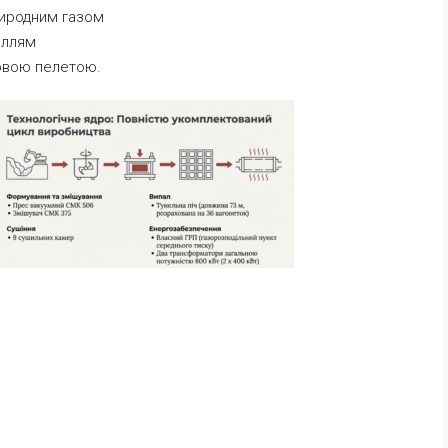
риродним газом
іллям
овою пелетою.