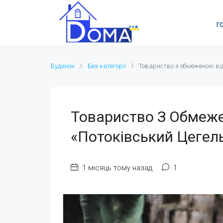
Г
Будинок
Без категорії
Товариство з обмеженою від
Товариство З Обмеже
«Потоківський Цегел
1 місяць тому назад
1