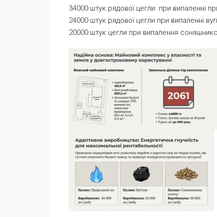
34000 штук рядової цегли при випаленні п
24000 штук рядової цегли при випаленні вуг
20000 штук цегли при випалення соняшник