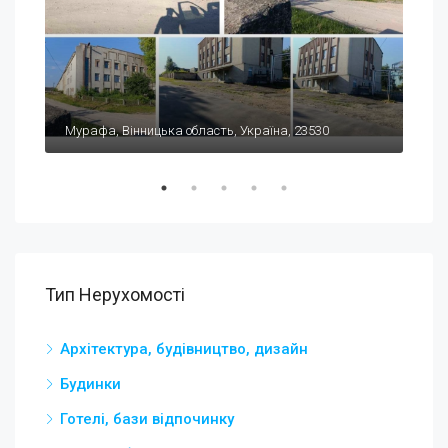
$44
Мурафа, Вінницька область, Україна, 23530
Car
Тип Нерухомості
Архітектура, будівництво, дизайн
Будинки
Готелі, бази відпочинку