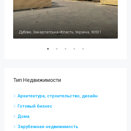
$19
Carrer Celestino Verdú, 1, 03140 Guardamar del Segura, Alicante, Испания
Дубове, Закарпатська область, Україна, 90531
Оде
Тип Недвижимости
Архитектура, строительство, дизайн
Готовый бизнес
Дома
Зарубежная недвижимость