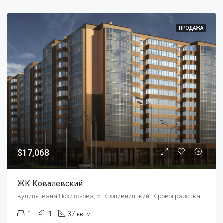
ПРОДАЖА
$17,068
ЖК Ковалевский
вулиця Івана Похитонова, 5, Кропивницький, Кіровоградська область, Украина, 25000
1
1
37
кв. м.