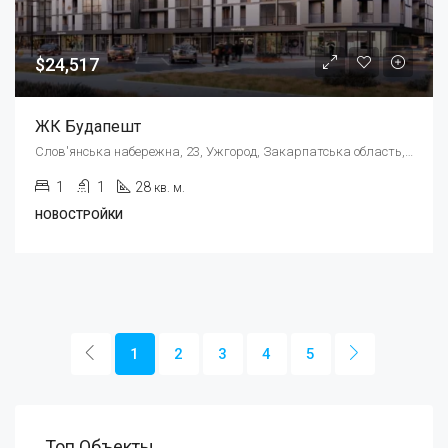
$24,517
ЖК Будапешт
Слов'янська набережна, 23, Ужгород, Закарпатська область, Украина, 88000
1
1
28
кв. м.
НОВОСТРОЙКИ
1
2
3
4
5
Топ Объекты