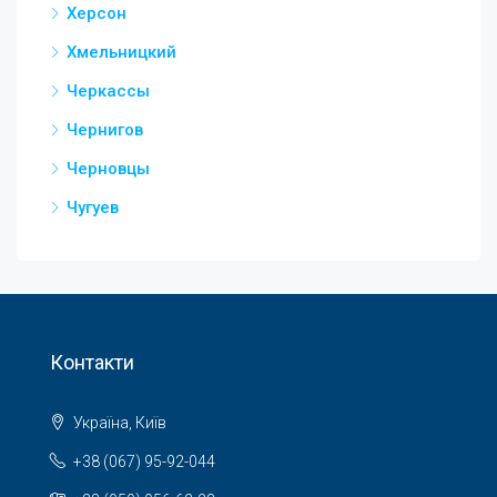
Херсон
Хмельницкий
Черкассы
Чернигов
Черновцы
Чугуев
Контакти
Україна, Київ
+38 (067) 95-92-044