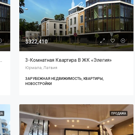
$169,000
$322,410
тира С Панорамным Эркером В Гостиной, В Курортном Комплексе “Elegija”:
3-Комнатная Квартира В ЖК «Элегия»
Юрмала, Латвия
ЗАРУБЕЖНАЯ НЕДВИЖИМОСТЬ, КВАРТИРЫ,
НОВОСТРОЙКИ
ЖА
ПРОДАЖА