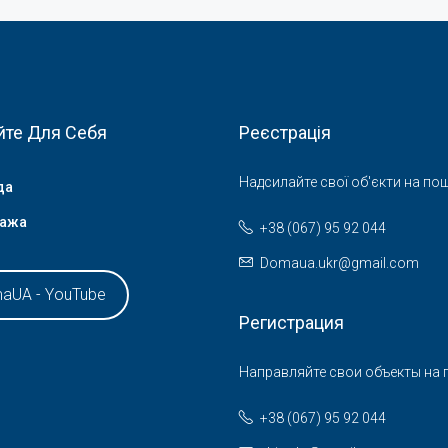
йте Для Себя
Реєстрація
Надсилайте свої об'єкти на пош
да
ажа
+38 (067) 95 92 044
Domaua.ukr@gmail.com
aUA - YouTube
Регистрация
Направляйте свои объекты на п
+38 (067) 95 92 044