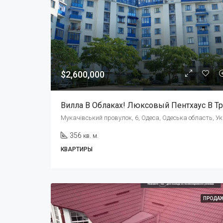
$2,600,000
Мукачівс
356
кв. м.
КВАРТИРЫ
ПРОДА