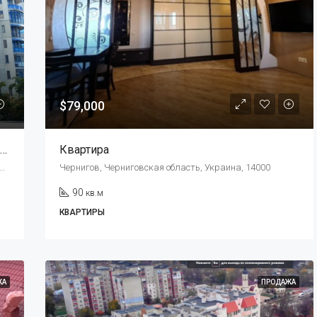
$79,000
Вилла В Облаках! Люксовый Пентхаус В Три Этажа, С Панорамным Видом На Море. (Аркадия, Одесса)
Квартира
ький провулок, 6, Одеса, Одеська область, Украина, 65000
Чернигов, Черниговская область, Украина, 14000
90
кв.м
КВАРТИРЫ
ЖА
ПРОДАЖА