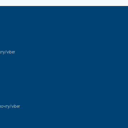
ту/viber
очту/viber