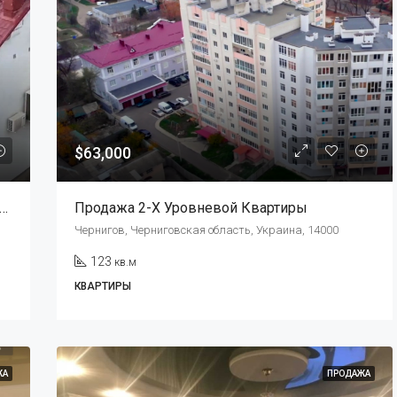
$63,000
м 2-Х Комнатную Квартиру В Элитном Доме По Ул. Заливная.
Продажа 2-Х Уровневой Квартиры
Чернигов, Черниговская область, Украина, 14000
123
кв.м
КВАРТИРЫ
ЖА
ПРОДАЖА