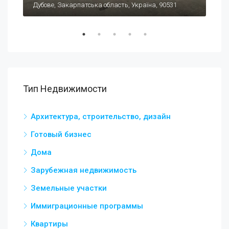
Carrer Celestino Verdú, 1, 03140 Guardamar del Segura, Alicante, Испания
Дубове, Закарпатська область, Україна, 90531
Оде
Тип Недвижимости
Архитектура, строительство, дизайн
Готовый бизнес
Дома
Зарубежная недвижимость
Земельные участки
Иммиграционные программы
Квартиры