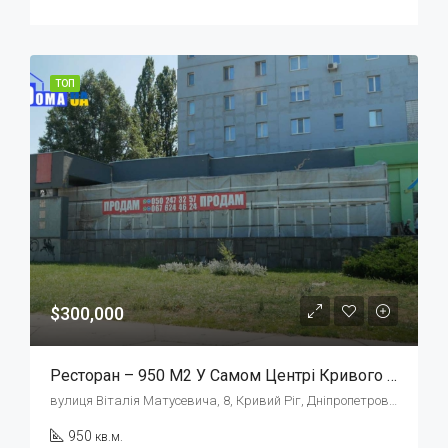
ТОП
$300,000
Ресторан – 950 М2 У Самом Центрі Кривого Рогу
вулиця Віталія Матусевича, 8, Кривий Ріг, Дніпропетровська область, Украина, 50000
950
кв.м.