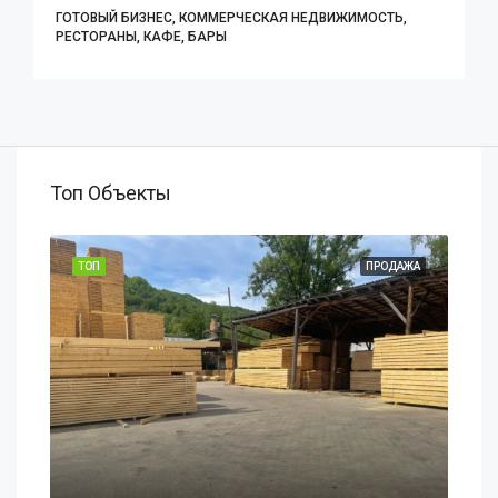
ГОТОВЫЙ БИЗНЕС, КОММЕРЧЕСКАЯ НЕДВИЖИМОСТЬ,
РЕСТОРАНЫ, КАФЕ, БАРЫ
Топ Объекты
АЖА
ТОП
ПРОДАЖА
ТОП
$19