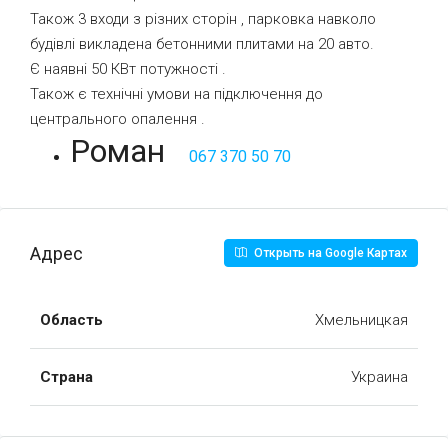
Також 3 входи з різних сторін , парковка навколо
будівлі викладена бетонними плитами на 20 авто.
Є наявні 50 КВт потужності .
Також є технічні умови на підключення до
центрального опалення .
Роман
067 370 50 70
Адрес
Открыть на Google Картах
Область
Хмельницкая
Страна
Украина