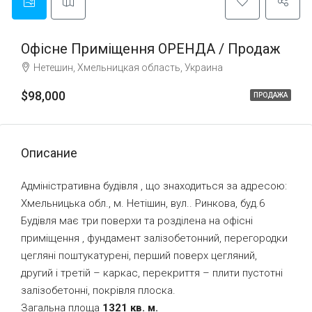
Офісне Приміщення ОРЕНДА / Продаж
Нетешин, Хмельницкая область, Украина
$98,000
ПРОДАЖА
Описание
Адміністративна будівля , що знаходиться за адресою:
Хмельницька обл., м. Нетішин, вул.. Ринкова, буд.6
Будівля має три поверхи та розділена на офісні
приміщення , фундамент залізобетонний, перегородки
цегляні поштукатурені, перший поверх цегляний,
другий і третій – каркас, перекриття – плити пустотні
залізобетонні, покрівля плоска.
Загальна площа
1321 кв. м.