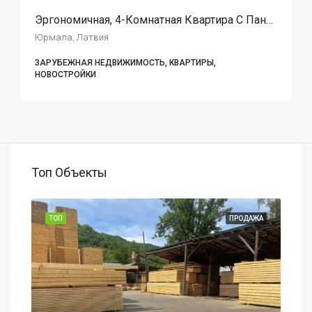
Эргономичная, 4-Комнатная Квартира С Панорамным Эркером В Гостиной, В Курортном Комплексе “Elegija”:
Юрмала, Латвия
ЗАРУБЕЖНАЯ НЕДВИЖИМОСТЬ, КВАРТИРЫ,
НОВОСТРОЙКИ
Топ Объекты
АЖА
ТОП
ПРОДАЖА
ТОП