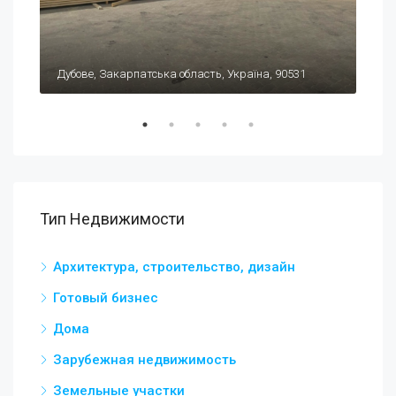
$19
Carrer Celestino Verdú, 1, 03140 Guardamar del Segura, Alicante, Испания
Дубове, Закарпатська область, Україна, 90531
Оде
Тип Недвижимости
Архитектура, строительство, дизайн
Готовый бизнес
Дома
Зарубежная недвижимость
Земельные участки