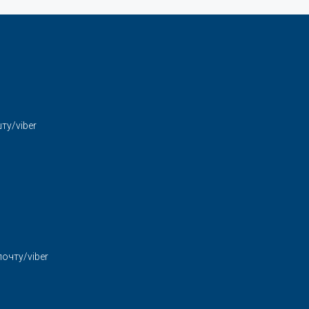
ту/viber
очту/viber