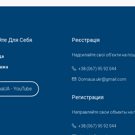
йте Для Себя
Реєстрація
Надсилайте свої об'єкти на пош
да
ажа
+38 (067) 95 92 044
Domaua.ukr@gmail.com
aUA - YouTube
Регистрация
Направляйте свои объекты на п
+38 (067) 95 92 044