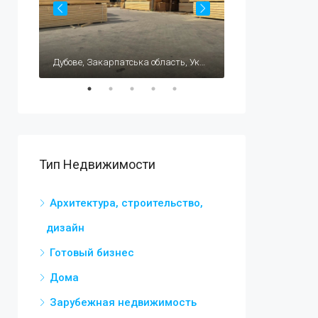
$195,000
Carrer Celestino Verdú, 1, 03140 Guardamar del Segura, Alicante, Испания
Дубове, Закарпатська область, Україна, 90531
Тип Недвижимости
Архитектура, строительство,
дизайн
Готовый бизнес
Дома
Зарубежная недвижимость