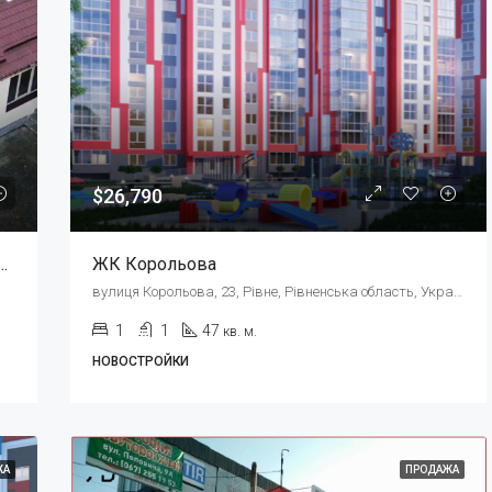
$26,790
д, Пансіонат, Реабілітаційний Центр
ЖК Корольова
вулиця Корольова, 23, Рівне, Рівненська область, Украина, 33000
1
1
47
кв. м.
НОВОСТРОЙКИ
ЖА
ПРОДАЖА