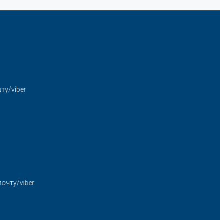
ту/viber
очту/viber