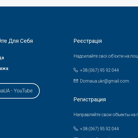
йте Для Себя
Реєстрація
Надсилайте свої об'єкти на пош
да
ажа
+38 (067) 95 92 044
Domaua.ukr@gmail.com
aUA - YouTube
Регистрация
Направляйте свои объекты на п
+38 (067) 95 92 044