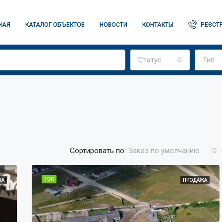
НАЯ
КАТАЛОГ ОБЪЕКТОВ
НОВОСТИ
КОНТАКТЫ
РЕЄСТР
Статус
Тип
Сортировать по:
Заказ по умолчанию
ТОП
ЖА
ПРОДАЖА
ТОП
ПР